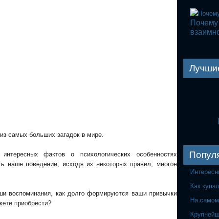
Почему
взаимн
Лучши
из самых больших загадок в мире.
Попул
 интересных фактов о психологических особенностях
ть наше поведение, исходя из некоторых правил, многое
Интересн
Как купа
ши воспоминания, как долго формируются ваши привычки
На самом
жете приобрести?
Крупнейш