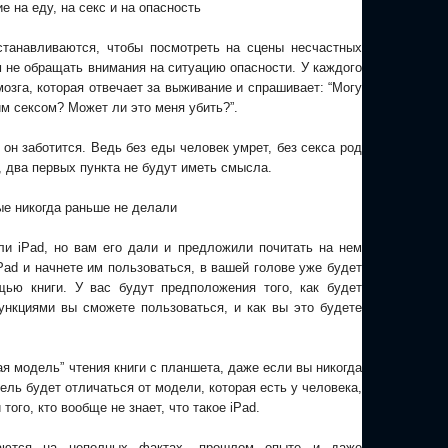
 на еду, на секс и на опасность
станавливаются, чтобы посмотреть на сцены несчастных
 не обращать внимания на ситуацию опасности. У каждого
озга, которая отвечает за выживание и спрашивает: “Могу
им сексом? Может ли это меня убить?”.
 он заботится. Ведь без еды человек умрет, без секса род
, два первых пункта не будут иметь смысла.
рые никогда раньше не делали
ли iPad, но вам его дали и предложили почитать на нем
iPad и начнете им пользоваться, в вашей голове уже будет
щью книги. У вас будут предположения того, как будет
ункциями вы сможете пользоваться, и как вы это будете
я модель” чтения книги с планшета, даже если вы никогда
ль будет отличаться от модели, которая есть у человека,
того, кто вообще не знает, что такое iPad.
аются на неполных фактах, прошлом опыте и даже