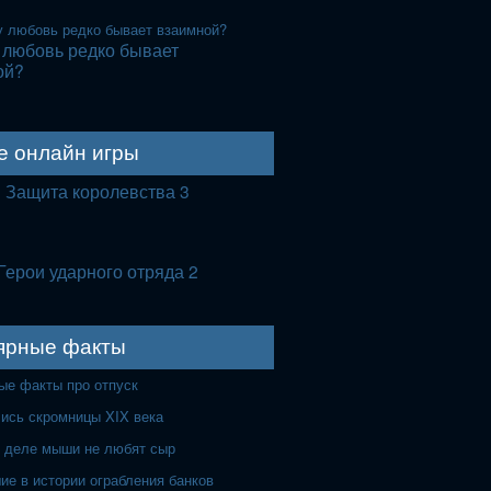
 любовь редко бывает
ой?
е онлайн игры
Защита королевства 3
Герои ударного отряда 2
ярные факты
ые факты про отпуск
лись скромницы XIX века
 деле мыши не любят сыр
ие в истории ограбления банков