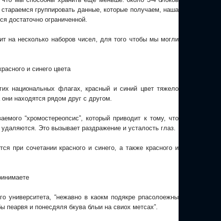
стараемся группировать данные, которые получаем, наша
ся достаточно ограниченной.
т на несколько наборов чисел, для того чтобы мы могли
расного и синего цвета
гих национальных флагах, красный и синий цвет тяжело
 они находятся рядом друг с другом.
аемого “хромостереопсис”, который приводит к тому, что
е удаляются. Это вызывает раздражение и усталость глаз.
ся при сочетании красного и синего, а также красного и
ринимаете
о университета, “нежавно в каокм подякре рпасолоежны
бы пеарвя и понесдяля бкува блыи на свиох метсах”.