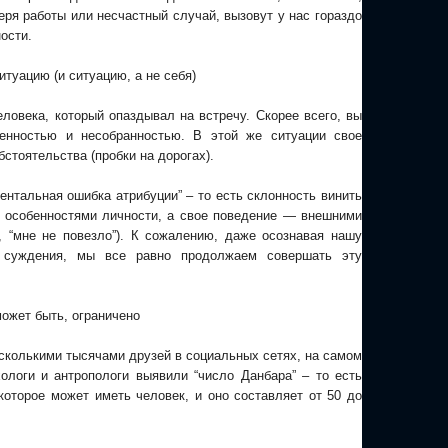
теря работы или несчастный случай, вызовут у нас гораздо
ости.
ситуацию (и ситуацию, а не себя)
еловека, который опаздывал на встречу. Скорее всего, вы
венностью и несобранностью. В этой же ситуации свое
стоятельства (пробки на дорогах).
ентальная ошибка атрибуции” – то есть склонность винить
 особенностями личности, а свое поведение — внешними
, “мне не повезло”). К сожалению, даже осознавая нашу
е суждения, мы все равно продолжаем совершать эту
может быть, ограничено
сколькими тысячами друзей в социальных сетях, на самом
ологи и антропологи выявили “число Данбара” – то есть
которое может иметь человек, и оно составляет от 50 до