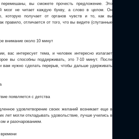
 перемешаны, вы сможете прочесть предложение. Это
ий мозг не читает каждую букву, а слово в целом. Он
ю, которую получает от органов чувств и то, как вы
к правило, отличается от того, что вы видите (спутанные
ое внимание около 10 минут
и, вас интересует тема, и человек интересно излагает
орое вы способны поддерживать, это 7-10 минут. После
 и вам нужно сделать перерыв, чтобы дальше удерживать
а
твие появляется с детства
дленное удовлетворение своих желаний возникает еще в
них лет могли откладывать удовольствие, лучше учились в
сом и разочарованием.
 времени