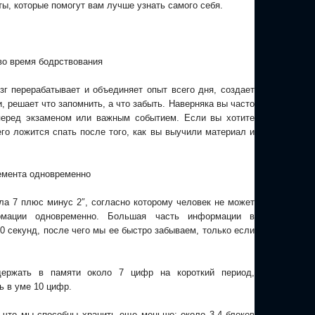
ты, которые помогут вам лучше узнать самого себя.
 во время бодрствования
зг перерабатывает и объединяет опыт всего дня, создает
 решает что запомнить, а что забыть. Наверняка вы часто
перед экзаменом или важным событием. Если вы хотите
его ложится спать после того, как вы выучили материал и
лемента одновременно
ла 7 плюс минус 2″, согласно которому человек не может
рмации одновременно. Большая часть информации в
0 секунд, после чего мы ее быстро забываем, только если
ержать в памяти около 7 цифр на короткий период,
ь в уме 10 цифр.
 что мы способны хранить еще меньше: около 3-4 блоков