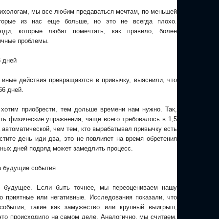
сихологам, мы все любим предаваться мечтам, по меньшей
оторые из нас еще больше, но это не всегда плохо.
юди, которые любят помечтать, как правило, более
ичные проблемы.
6 дней
 иные действия превращаются в привычку, выяснили, что
66 дней.
хотим приобрести, тем дольше времени нам нужно. Так,
ать физические упражнения, чаще всего требовалось в 1,5
 автоматической, чем тем, кто вырабатывал привычку есть
тите день иди два, это не повлияет на время обретения
ных дней подряд может замедлить процесс.
а будущие события
 будущее. Если быть точнее, мы переоцениваем нашу
о приятные или негативные. Исследования показали, что
события, такие как замужество или крупный выигрыш,
это происходило на самом деле. Аналогично, мы считаем,