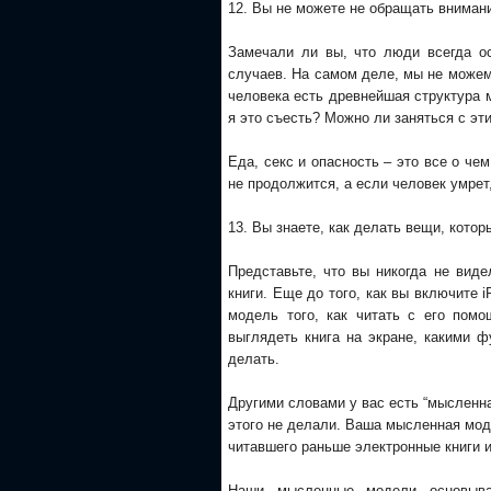
12. Вы не можете не обращать внимание
Замечали ли вы, что люди всегда о
случаев. На самом деле, мы не можем
человека есть древнейшая структура м
я это съесть? Можно ли заняться с эт
Еда, секс и опасность – это все о чем
не продолжится, а если человек умрет
13. Вы знаете, как делать вещи, кото
Представьте, что вы никогда не виде
книги. Еще до того, как вы включите 
модель того, как читать с его помо
выглядеть книга на экране, какими ф
делать.
Другими словами у вас есть “мысленна
этого не делали. Ваша мысленная моде
читавшего раньше электронные книги и 
Наши мысленные модели основыв