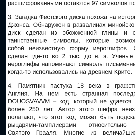
расшифрованными остаются 97 символов по
3. Загадка Фестского диска похожа на исто
Джонса. Обнаружен в развалинах минойско
диск сделан из обожженной глины и с
таинственные символы, которые возмо
собой неизвестную форму иероглифов. С
сделан где-то во 2 тыс. до н. э. Ученые
иероглифы напоминают символы письменны
когда-то использовались на древнем Крите.
4. Памятник пастуха 18 века в графс
Англия. На нем есть странная последо
DOUOSVAVVM – код, который не удается 
более 250 лет. Автор этого шифра неиз
полагают, что этот код может быть подск
рыцарями-тамплиерами относительно 
Святого Грааля. Многие из величайши