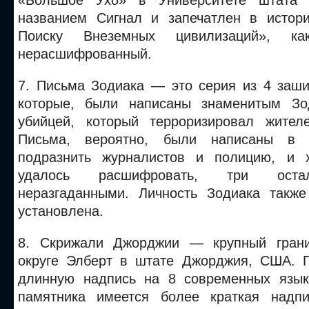
«Большое Ухо» в Университете штата 
названием Сигнал и запечатлен в истор
Поиску Внеземных цивилизаций», 
нерасшифрованный.
7. Письма Зодиака — это серия из 4 заш
которые, были написаны знаменитым Зо
убийцей, который терроризировал жител
Письма, вероятно, были написаны в к
подразнить журналистов и полицию, и 
удалось расшифровать, три оста
неразгаданными. Личность Зодиака такж
установлена.
8. Скрижали Джорджии — крупный гран
округе Элберт в штате Джорджия, США. 
длинную надпись на 8 современных язык
памятника имеется более краткая надп