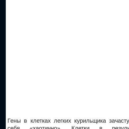
Гены в клетках легких курильщика зачаст
себя «хаотично». Клетки в резуль