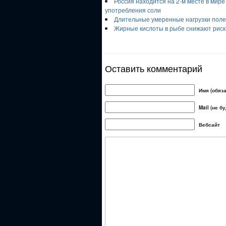
Россия находится на 2-м месте в мир
употребления соли
Длительные умеренные нагрузки полез
Жирные кислоты в рыбе снижают риск 
Оставить комментарий
Имя (обяз
Mail (не б
Вебсайт