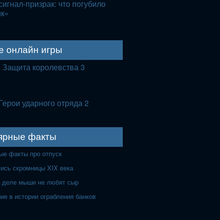
игнал-призрак: что погубило
ик»
е онлайн игры
Защита королевства 3
Герои ударного отряда 2
ярные факты
ые факты про отпуск
лись скромницы XIX века
 деле мыши не любят сыр
ие в истории ограбления банков