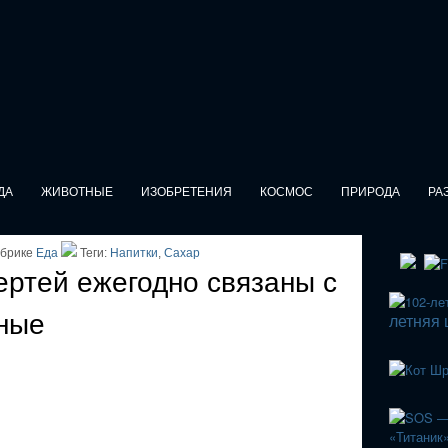
ДА
ЖИВОТНЫЕ
ИЗОБРЕТЕНИЯ
КОСМОС
ПРИРОДА
РА
убрике
Еда
Теги:
Напитки
,
Сахар
ертей ежегодно связаны с
ные
летняя 