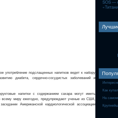
SOS — с
«Титан
Лучши
Попул
ое употребление подслащенных напитков ведет к набору
азвитию диабета, сердечно-сосудистых заболеваний и
Интересн
Как купа
фруктовые напитки с содержанием сахара могут иметь
На самом
о всему миру ежегодно, предупреждают ученые из США,
заседании Американской кардиологической ассоциации
Крупнейш