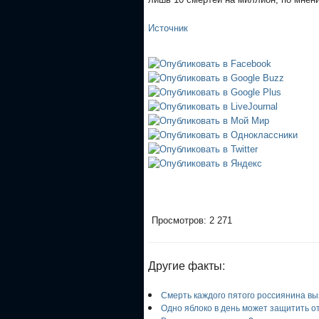
Источник
Просмотров: 2 271
Другие факты:
Смерть каждого пятого россиянина вы
Одно яблоко в день может защитить о