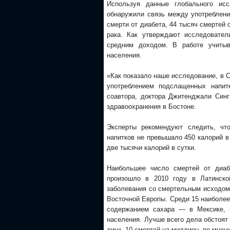
Используя данные глобального ис
обнаружили связь между употреблени
смерти от диабета, 44 тысяч смертей 
рака. Как утверждают исследовател
средним доходом. В работе учитыв
населения.
«Как показало наше исследование, в 
употреблением подслащенных напит
соавтора, доктора Джитенджали Сингх
здравоохранения в Бостоне.
Эксперты рекомендуют следить, чт
напитков не превышало 450 калорий в
две тысячи калорий в сутки.
Наибольшее число смертей от диабе
произошло в 2010 году в Латинско
заболевания со смертельным исходом 
Восточной Европы. Среди 15 наиболее
содержанием сахара — в Мексике, 
населения. Лучше всего дела обстоят
лишь 10 смертей на миллион, по мнен