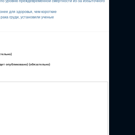
е по уровню преждевременной смертности из-за избыточного
нее для здоровья, чем короткие
рака груди, установили ученые
ательно)
удет опубликовано) (обязательно)