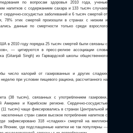
следования по вопросам здоровья 2010 года, ученые
ем напитков с содержанием сахара и 133 тысяч случаев
от сердечно-сосудистых заболеваний и 6 тысяч смертей от
и, 78% этих смертей произошли в странах с низким и
ались данные по смертности только среди взрослого
США в 2010 году порядка 25 тысяч смертей были связаны с
ков», — цитируются в пресс-релизе ассоциации слова
а (Gitanjali Singh) из Гарвардской школы общественного
обы число калорий от газированных и других сладких
 неделю при условии пищевого рациона, рассчитанного на
та (38 тысяч), связанных с употреблением газировки,
й Америке и Карибском регионе. Сердечно-сосудистые
(11 тысяч) чаще фиксировались в странах Центральной и
 населенных стран самое высокое потребление напитков с
где зафиксировано 318 «сладких» смертей на миллион
 в Японии, где подслащенные напитки не так популярны —
ию исследователей, связаны с их потреблением.