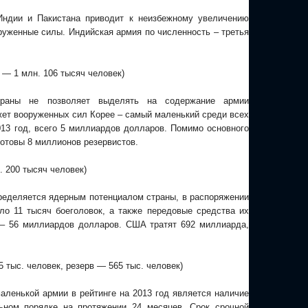
ндии и Пакистана приводит к неизбежному увеличению
руженные силы. Индийская армия по численность – третья
 — 1 млн. 106 тысяч человек)
траны не позволяет выделять на содержание армии
ет вооруженных сил Корее – самый маленький среди всех
013 год, всего 5 миллиардов долларов. Помимо основного
готовы 8 миллионов резервистов.
. 200 тысяч человек)
ределяется ядерным потенциалом страны, в распоряжении
ло 11 тысяч боеголовок, а также передовые средства их
 – 56 миллиардов долларов. США тратят 692 миллиарда,
5 тыс. человек, резерв — 565 тыс. человек)
ленькой армии в рейтинге на 2013 год является наличие
ьном порядке на протяжении 24 месяцев. Срок срочной