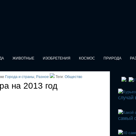
ДА
ЖИВОТНЫЕ
ИЗОБРЕТЕНИЯ
КОСМОС
ПРИРОДА
РА
ике
Города и страны
,
Разное
Теги:
Общество
ра на 2013 год
случай 
самый о