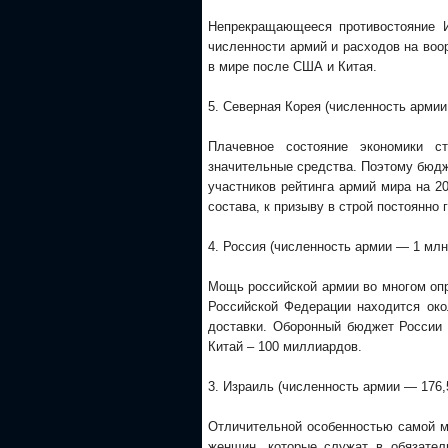
Непрекращающееся противостояние И
численности армий и расходов на воо
в мире после США и Китая.
5. Северная Корея (численность армии
Плачевное состояние экономики с
значительные средства. Поэтому бюдж
участников рейтинга армий мира на 2
состава, к призыву в строй постоянно 
4. Россия (численность армии — 1 млн
Мощь российской армии во многом оп
Российской Федерации находится око
доставки. Оборонный бюджет России
Китай – 100 миллиардов.
3. Израиль (численность армии — 176,
Отличительной особенностью самой ма
женщин, которые служат в обязател