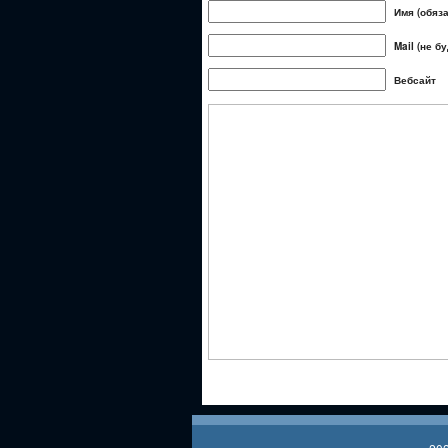
Имя (обяз
Mail (не б
Вебсайт