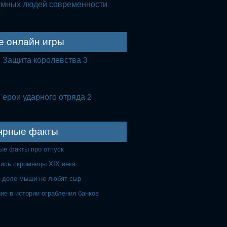
умных людей современности
е онлайн игры
Защита королевства 3
Герои ударного отряда 2
ярные факты
ые факты про отпуск
лись скромницы XIX века
 деле мыши не любят сыр
ие в истории ограбления банков