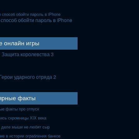
способ обойти пароль в iPhone
е онлайн игры
Защита королевства 3
Герои ударного отряда 2
ярные факты
ые факты про отпуск
лись скромницы XIX века
 деле мыши не любят сыр
ие в истории ограбления банков