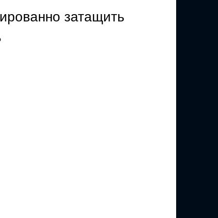
тированно затащить
ь