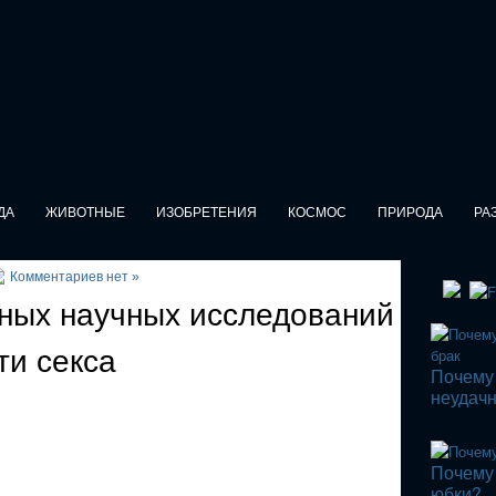
ДА
ЖИВОТНЫЕ
ИЗОБРЕТЕНИЯ
КОСМОС
ПРИРОДА
РА
Комментариев нет »
ных научных исследований
ти секса
Почему
неудач
Почему
юбки?