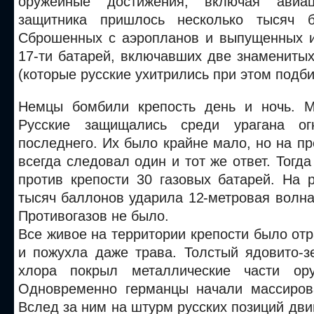
оружейные достижения, включая авиа
защитника пришлось несколько тысяч 
Сброшенных с аэропланов и выпущенных и
17-ти батарей, включавших две знамениты
(которые русские ухитрились при этом подби
Немцы бомбили крепость день и ночь. М
Русские защищались среди урагана о
последнего. Их было крайне мало, но на п
всегда следовал один и тот же ответ. Тогд
против крепости 30 газовых батарей. На 
тысяч баллонов ударила 12-метровая волна
Противогазов не было.
Все живое на территории крепости было от
и пожухла даже трава. Толстый ядовито-з
хлора покрыл металлические части ор
Одновременно германцы начали массиров
Вслед за ним на штурм русских позиций дв