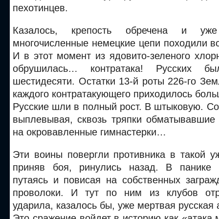
пехотинцев.
Казалось, крепость обречена и уже
многочисленные немецкие цепи походили в
И в этот момент из ядовито-зеленого хлор
обрушилась… контратака! Русских б
шестидесяти. Остатки 13-й роты 226-го Зем
каждого контратакующего приходилось больш
Русские шли в полный рост. В штыковую. Со
выплевывая, сквозь тряпки обматывавшие 
на окровавленные гимнастерки…
Эти воины повергли противника в такой у
приняв боя, ринулись назад. В панике 
путаясь и повисая на собственных заграж
проволоки. И тут по ним из клубов отр
ударила, казалось бы, уже мертвая русская
Это сражение войдет в историю как «атака 