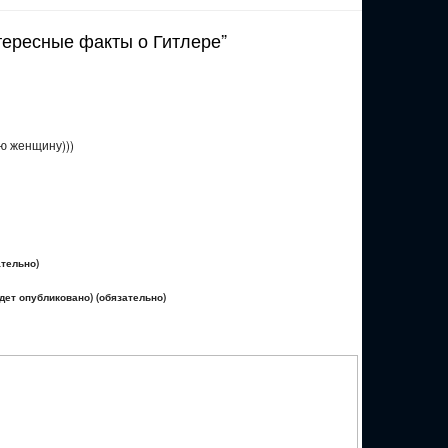
тересные факты о Гитлере”
ю женщину)))
ательно)
удет опубликовано) (обязательно)