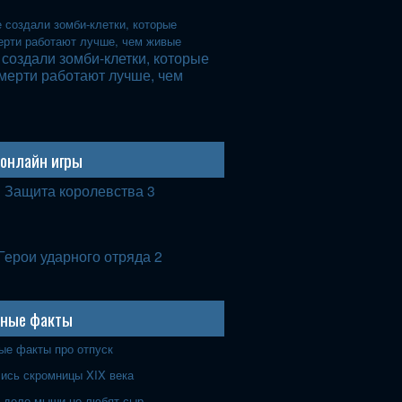
создали зомби-клетки, которые
мерти работают лучше, чем
онлайн игры
Защита королевства 3
Герои ударного отряда 2
рные факты
ые факты про отпуск
лись скромницы XIX века
 деле мыши не любят сыр