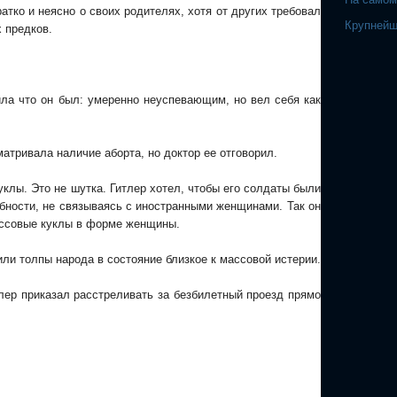
атко и неясно о своих родителях, хотя от других требовал
Крупнейш
 предков.
ла что он был: умеренно неуспевающим, но вел себя как
тривала наличие аборта, но доктор ее отговорил.
уклы. Это не шутка. Гитлер хотел, чтобы его солдаты были
ебности, не связываясь с иностранными женщинами. Так он
ассовые куклы в форме женщины.
или толпы народа в состояние близкое к массовой истерии.
тлер приказал расстреливать за безбилетный проезд прямо