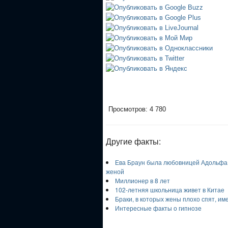
Просмотров: 4 780
Другие факты:
Ева Браун была любовницей Адольфа Г
женой
Миллионер в 8 лет
102-летняя школьница живет в Китае
Браки, в которых жены плохо спят, и
Интересные факты о гипнозе