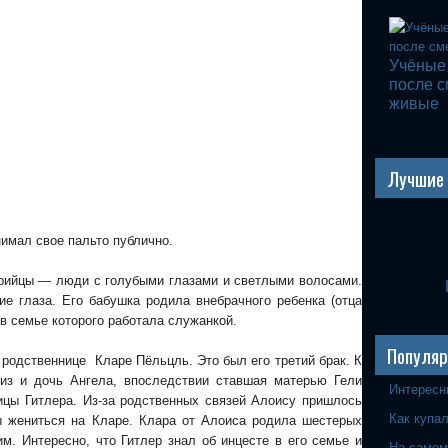
Учёные 
после с
живые
Лучшие 
нимал свое пальто публично.
арийцы — люди с голубыми глазами и светлыми волосами.
е глаза. Его бабушка родила внебрачного ребенка (отца
 в семье которого работала служанкой.
Популя
 родственнице Кларе Пёльцль. Это был его третий брак. К
из и дочь Ангела, впоследствии ставшая матерью Гели
Интересн
цы Гитлера. Из-за родственных связей Алоису пришлось
Как купа
ы жениться на Кларе. Клара от Алоиса родила шестерых
м. Интересно, что Гитлер знал об инцесте в его семье и
На самом