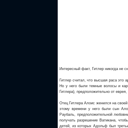
Интересный факт, Гитлер никогда не с
Гитлер считал, что высшая раса это 
Но у него были темные волосы и кари
Гитлера), предположительно от еврея,
Отец Гитлера Алоис женился на своей
этому времени у него были сын Ало
Раубаль, предположительной любовни
получать разрешение Ватикана, чтоб
детей, из которых Адольф был третьи