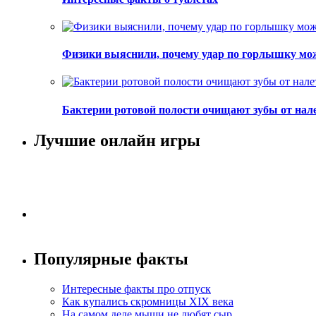
Физики выяснили, почему удар по горлышку мо
Бактерии ротовой полости очищают зубы от нал
Лучшие онлайн игры
Популярные факты
Интересные факты про отпуск
Как купались скромницы XIX века
На самом деле мыши не любят сыр