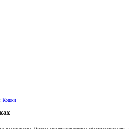
и:
Кошки
ках