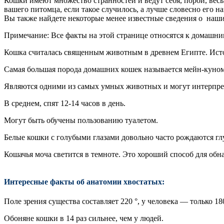
Кошки имеют множество странностей и ведут себя, порой, весь
вашего питомца, если такое случилось, а лучше словесно его 
Вы также найдете некоторые менее известные сведения о наши
Примечание: Все факты на этой странице относятся к домашни
Кошка считалась священным животным в древнем Египте. Истор
Самая большая порода домашних кошек называется мейн-куном, и
Являются одними из самых умных животных и могут интерпрети
В среднем, спят 12-14 часов в день.
Могут быть обучены пользованию туалетом.
Белые кошки с голубыми глазами довольно часто рождаются гл
Кошачья моча светится в темноте. Это хороший способ для об
Интересные факты об анатомии хвостатых:
Поле зрения существа составляет 220 °, у человека — только 180
Обоняне кошки в 14 раз сильнее, чем у людей.