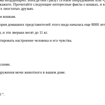
ма неординарно. Иногда они грызут сетевое оборудование или «д
накажите. Прочитайте следующие интересные факты о кошках, и 
х хвостатых друзьях.
м кошкам.
ия домашних представителей этого вида началась еще 8000 лет 
 эти зверьки весят до 11 кг.
ровать настроение человека и его чувства.
ухими.
наружения мочи животного в вашем доме.
 °.