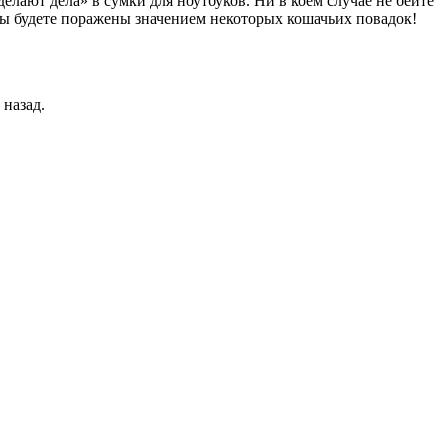
елают дела» в сумки для ноутбуков. Ни в коем случае не бейте
вы будете поражены значением некоторых кошачьих повадок!
назад.