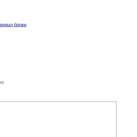
бривал брови
о)