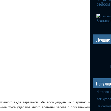
рейсом 
большой
Лучшие 
Популя
Интересн
Как купа
тивного вида тараканов. Мы ассоциируем их с грязью и
На самом
омые тоже уделяют много времени заботе о собственной