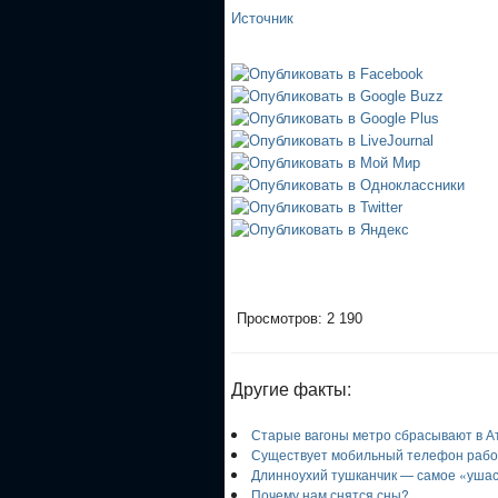
Источник
Просмотров: 2 190
Другие факты:
Старые вагоны метро сбрасывают в А
Существует мобильный телефон рабо
Длинноухий тушканчик — самое «ушас
Почему нам снятся сны?