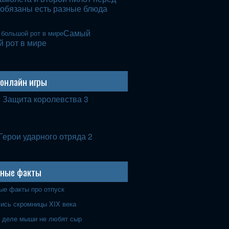
обязаны есть разные блюда
Самый
 рот в мире
онлайн игры
Защита королевства 3
Герои ударного отряда 2
рные факты
ые факты про отпуск
лись скромницы XIX века
 деле мыши не любят сыр