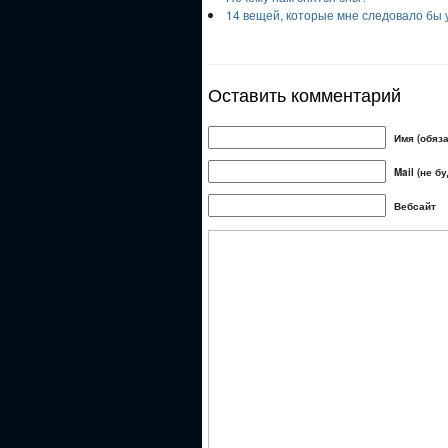
14 вещей, которые мне следовало бы 
Оставить комментарий
Имя (обяз
Mail (не б
Вебсайт