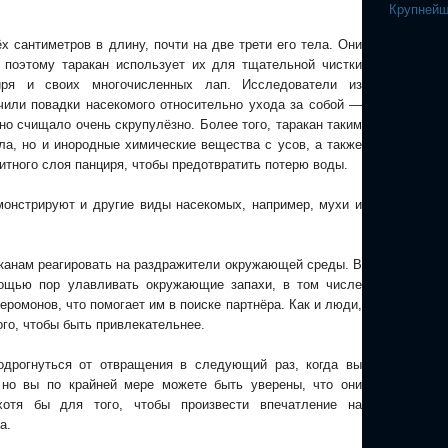
Крупнейш
х сантиметров в длину, почти на две трети его тела. Они
, поэтому таракан использует их для тщательной чистки
циря и своих многочисленных лап. Исследователи из
чили повадки насекомого относительно ухода за собой —
но счищало очень скрупулёзно. Более того, таракан таким
ела, но и инородные химические вещества с усов, а также
итного слоя панциря, чтобы предотвратить потерю воды.
монстрируют и другие виды насекомых, например, мухи и
канам реагировать на раздражители окружающей среды. В
мощью пор улавливать окружающие запахи, в том числе
ромонов, что помогает им в поиске партнёра. Как и люди,
ого, чтобы быть привлекательнее.
дрогнуться от отвращения в следующий раз, когда вы
 но вы по крайней мере можете быть уверены, что они
отя бы для того, чтобы произвести впечатление на
а.