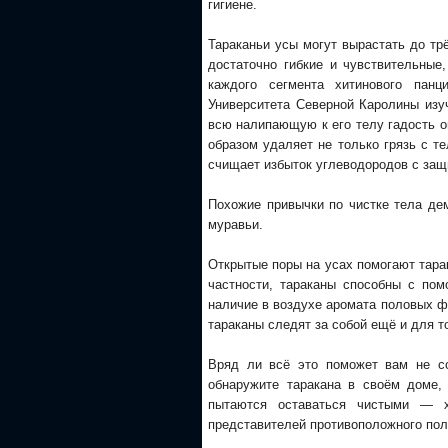
гигиене.
Тараканьи усы могут вырастать до трё
достаточно гибкие и чувствительные
каждого сегмента хитинового пан
Университета Северной Каролины изу
всю налипающую к его телу гадость о
образом удаляет не только грязь с т
счищает избыток углеводородов с защ
Похожие привычки по чистке тела де
муравьи.
Открытые поры на усах помогают тара
частности, тараканы способны с по
наличие в воздухе аромата половых фе
тараканы следят за собой ещё и для т
Вряд ли всё это поможет вам не со
обнаружите таракана в своём доме,
пытаются оставаться чистыми — х
представителей противоположного пол