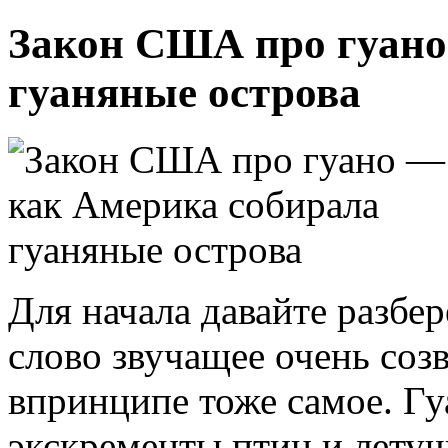
Закон США про гуано
гуаняные острова
Для начала давайте разбер
слово звучащее очень созв
впринципе тоже самое. Г
экскременты птиц и летуч