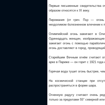
Первые письменные свидетельства о
образом относятся к IX веку.
Пиромания (от греч. Πυρ — огонь
неодолимом болезненном влечении к 
Олимпийский огонь зажигают в Олим
Одиннадцать женщин, изображающие 
зажигает огонь с помощью параболич
огонь доставляют в город, проводящи
Старейшим Вечным огнём считают ог
арке в Париже — он горит с 1921 года
Горячая вода тушит огонь быстрее, че
На космической станции при отсу
распространяться в форме шара.
Огненную радугу считают очень ред
только за пределами 55° северной или