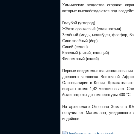
Химические вещества сгорают, окр
которые высвобождаются под воздейс
Голубой (углерод)
Жёлто-оранжевый (соли натрия)
Зелёный (медь, молибден, фосфор, ба
Сине-зелёный (бор)
Синий (селен)
Красный (литий, кальций)
Фиолетовый (калий)
Первые свидетельства использования 
древнего человека Восточной Африк
Ологесалирие в Кении. Доказательст
возраст около 1,42 миллиона лет. Сл
были нагреты до температуры 400 °C 
На архипелаге Огненная Земля в Юж
получил от Магеллана, увидевшего 
индейцев.