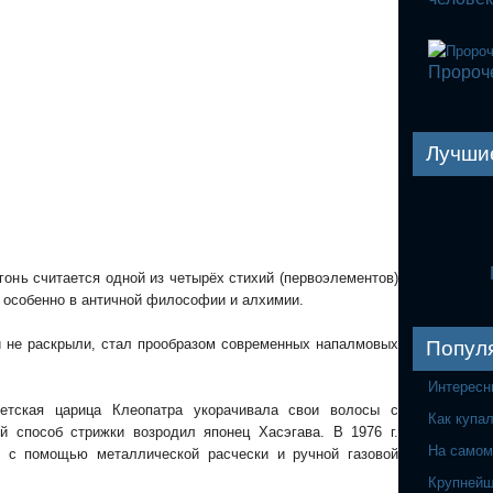
Пророч
Лучши
гонь считается одной из четырёх стихий (первоэлементов)
ь особенно в античной философии и алхимии.
к и не раскрыли, стал прообразом современных напалмовых
Попул
Интересн
петская царица Клеопатра укорачивала свои волосы с
Как купа
 способ стрижки возродил японец Хасэгава. В 1976 г.
На самом
в с помощью металлической расчески и ручной газовой
Крупнейш