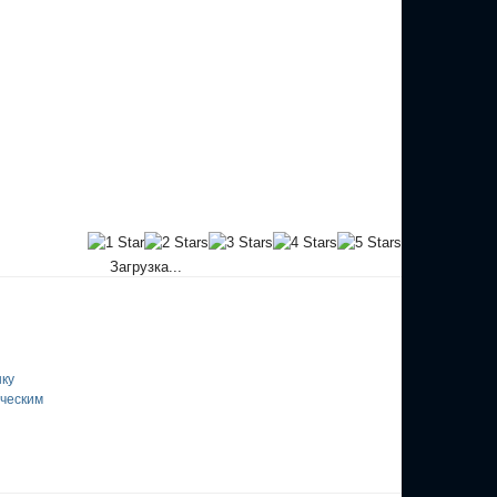
Загрузка...
ку
ическим