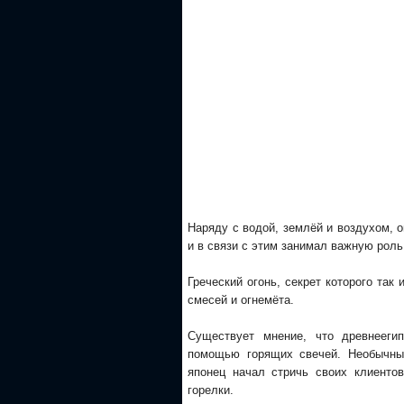
Наряду с водой, землёй и воздухом, о
и в связи с этим занимал важную рол
Греческий огонь, секрет которого та
смесей и огнемёта.
Существует мнение, что древнееги
помощью горящих свечей. Необычный
японец начал стричь своих клиенто
горелки.