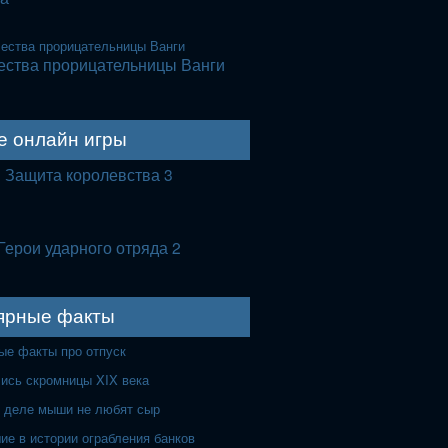
ества прорицательницы Ванги
е онлайн игры
Защита королевства 3
Герои ударного отряда 2
ярные факты
ые факты про отпуск
лись скромницы XIX века
 деле мыши не любят сыр
ие в истории ограбления банков