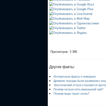
Просмотров: 3 386
Другие факты:
Интересные факты о геморрое
Древние лошади были размером с кош
Экзотический отпуск становится эрот
Почему нельзя пить вчерашний чай?
Почему вода тушит огонь?