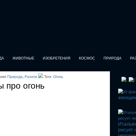
ДА
ЖИВОТНЫЕ
ИЗОБРЕТЕНИЯ
КОСМОС
ПРИРОДА
РА
рике
Природа
,
Разное
Теги:
Огонь
 про огонь
женщин
Итальян
рисует 
челове