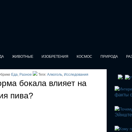
ДА
ЖИВОТНЫЕ
ИЗОБРЕТЕНИЯ
КОСМОС
ПРИРОДА
РА
убрике
Еда
,
Разное
Теги:
Алкоголь
,
Исследования
рма бокала влияет на
ия пива?
факты о
Эйнште