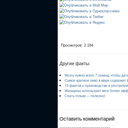
Просмотров: 2 184
Другие факты:
Мозгу нужно всего 7 секунд, чтобы да
Самое крепкое пиво в мире содержит 
10 фактов о производстве и употребл
Женщины используют мозг более эфф
Спать голым — полезно!
Оставить комментарий