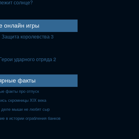
лежит солнце?
е онлайн игры
Защита королевства 3
Герои ударного отряда 2
ярные факты
ые факты про отпуск
лись скромницы XIX века
 деле мыши не любят сыр
ие в истории ограбления банков