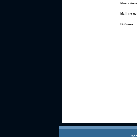
Имя (обяз
Mail (не б
Вебсайт
20