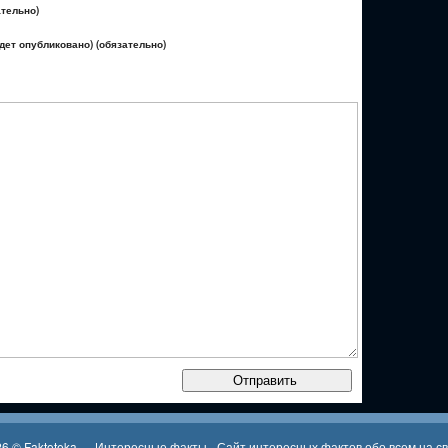
ательно)
удет опубликовано) (обязательно)
26 ©
Faktoteka — Интересные факты
- Сайт интересных фактов обо всем на с