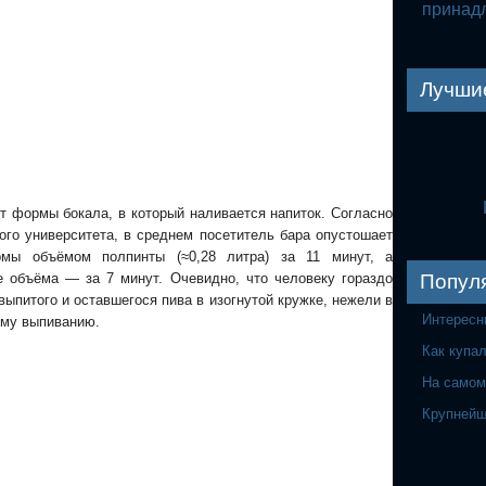
принад
Лучши
от формы бокала, в который наливается напиток. Согласно
ого университета
, в среднем посетитель бара опустошает
рмы объёмом полпинты (≈0,28 литра) за 11 минут, а
Попул
 объёма — за 7 минут. Очевидно, что человеку гораздо
выпитого и оставшегося пива в изогнутой кружке, нежели в
Интересн
ому выпиванию.
Как купа
На самом
Крупнейш