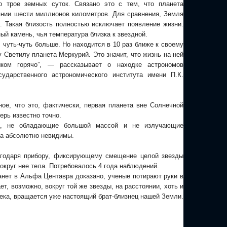
го трое земных суток. Связано это с тем, что планета
янии шести миллионов километров. Для сравнения, Земля
. Такая близость полностью исключает появление жизни.
й камень, чья температура близка к звездной.
 чуть-чуть больше. Но находится в 10 раз ближе к своему
 Светилу планета Меркурий. Это значит, что жизнь на ней
шком горячо”, — рассказывает о находке астрономов
сударственного астрономического института имени П.К.
ное, что это, фактически, первая планета вне Солнечной
ерь известно точно.
а, не обладающие большой массой и не излучающие
са абсолютно невидимы.
агодаря прибору, фиксирующему смещение целой звезды
округ нее тела. Потребовалось 4 года наблюдений.
анет в Альфа Центавра доказано, ученые потирают руки в
т, возможно, вокруг той же звезды, на расстоянии, хоть и
века, вращается уже настоящий брат-близнец нашей Земли.