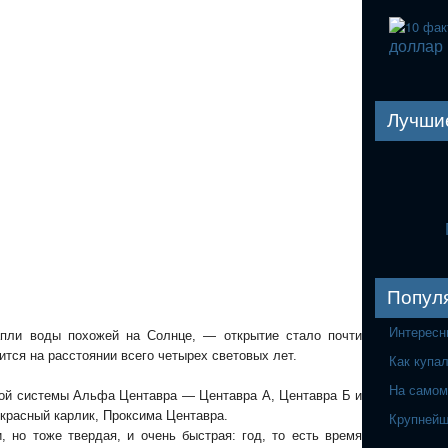
доллар
Лучши
Попул
Интересн
апли воды похожей на Солнце, — открытие стало почти
тся на расстоянии всего четырех световых лет.
Как купа
На самом
ной системы Альфа Центавра — Центавра А, Центавра Б и
 красный карлик, Проксима Центавра.
Крупнейш
 но тоже твердая, и очень быстрая: год, то есть время