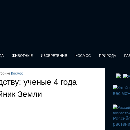
ДА
ЖИВОТНЫЕ
ИЗОБРЕТЕНИЯ
КОСМОС
ПРИРОДА
РА
убрике
Космос
ству: ученые 4 года
йник Земли
вес мож
Российс
растени