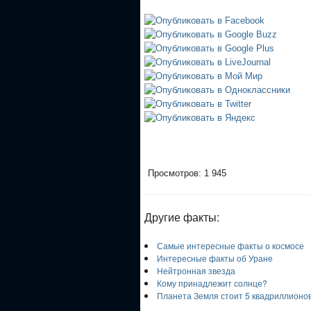
Просмотров: 1 945
Другие факты:
Самые интересные факты о космосе
Интересные факты об Уране
Нейтронная звезда
Кому принадлежит солнце?
Планета Земля стоит 5 квадриллионо