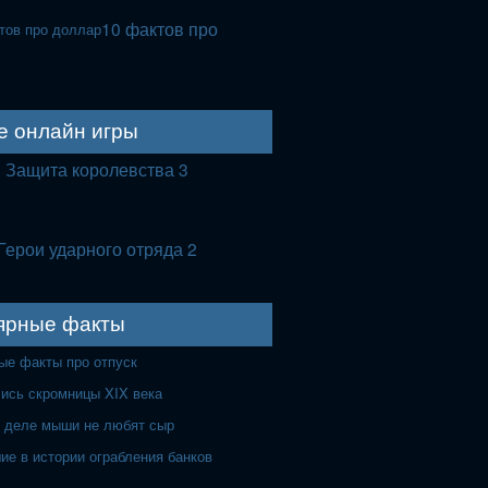
10 фактов про
е онлайн игры
Защита королевства 3
Герои ударного отряда 2
ярные факты
ые факты про отпуск
лись скромницы XIX века
 деле мыши не любят сыр
ие в истории ограбления банков