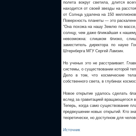
полета вокруг светила, длится все
находится от своей звезды на рассто
от Солнца удалена на 150 миллионов
Поверхность планеты — это раскаленны
“Она похожа на нашу Землю по массе,
солнцу, чем даже ближайшая к нашему
невозможна: слишком близко, сли
заместитель директора по науке Го
Штернберга МГУ Сергей Ламзин.
Но ученых это не расстраивает. Глав
системы, о существовании которой теп
Дело в том, что космические тел
собственного света, в глубинах космо
Новое открытие удалось сделать бл
вслед за гравитацией вращающегося в
Теперь, когда само существование пл
предвкушении новых открытий. Кто знае
теоретически, но доступном для чело
Источник