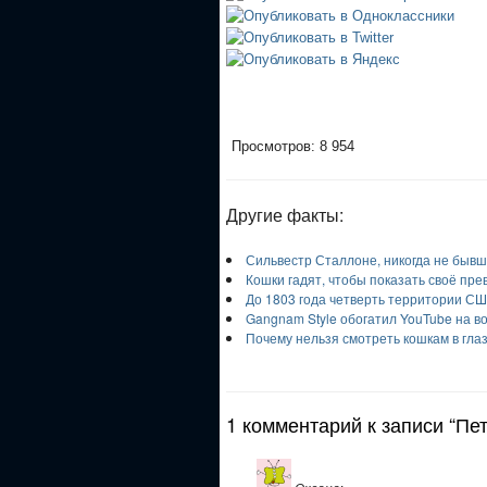
Просмотров: 8 954
Другие факты:
Сильвестр Сталлоне, никогда не бывш
Кошки гадят, чтобы показать своё пре
До 1803 года четверть территории С
Gangnam Style обогатил YouTube на в
Почему нельзя смотреть кошкам в гла
1 комментарий к записи “Пе