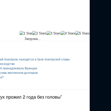
Загрузка...
ий боксёром, находится в Зале боксёрской славы
восходство
ША принадлежала Франции
осемь миллионов долларов
за?
тух прожил 2 года без головы”