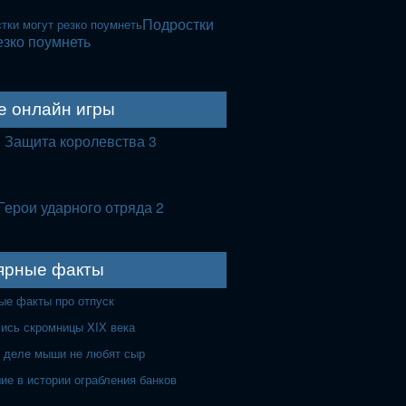
Подростки
езко поумнеть
е онлайн игры
Защита королевства 3
Герои ударного отряда 2
ярные факты
ые факты про отпуск
лись скромницы XIX века
 деле мыши не любят сыр
ие в истории ограбления банков