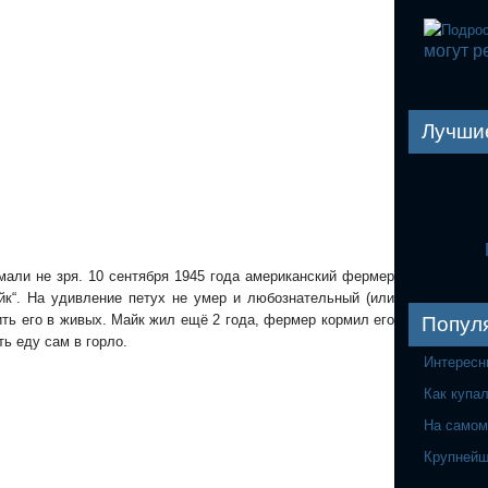
могут р
Лучши
мали не зря. 10 сентября 1945 года американский фермер
йк“. На удивление петух не умер и любознательный (или
ть его в живых.
Майк жил ещё 2 года, фермер кормил его
Попул
ть еду сам в горло.
Интересн
Как купа
На самом
Крупнейш