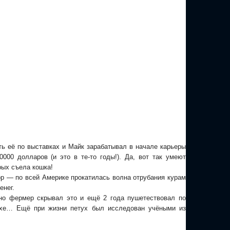
ть её по выставках и Майк зарабатывал в начале карьеры
000 долларов (и это в те-то годы!). Да, вот так умеют
рых съела кошка!
р — по всей Америке прокатилась волна отрубания курам
енег.
 но фермер скрывал это и ещё 2 года пушетествовал по
ухе… Ещё при жизни петух был исследован учёными из