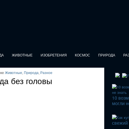
ДА
ЖИВОТНЫЕ
ИЗОБРЕТЕНИЯ
КОСМОС
ПРИРОДА
РА
ике
Животные
,
Природа
,
Разное
да без головы
10 возм
могли н
свежий 