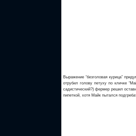
Выражение “безголовая курица” приду
отрубил голову петуху по кличке “Ма
садистический?) фермер решил остави
пипеткой, хотя Майк пытался подгреба