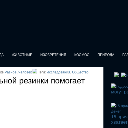
ДА
ЖИВОТНЫЕ
ИЗОБРЕТЕНИЯ
КОСМОС
ПРИРОДА
РА
ике
Разное
,
Человек
Теги:
Исследования
,
Общество
ной резинки помогает
могут р
15 прич
хватает