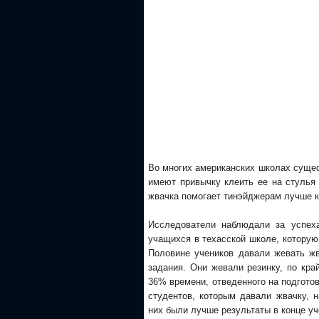
Во многих американских школах сущес
имеют привычку клеить ее на стулья
жвачка помогает тинэйджерам лучше к
Исследователи наблюдали за успеха
учащихся в техасской школе, которую
Половине учеников давали жевать жв
задания. Они жевали резинку, по кра
36% времени, отведенного на подгото
студентов, которым давали жвачку, 
них были лучше результаты в конце уче