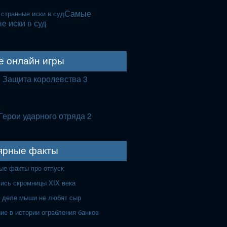
Самые
е иски в суд
е онлайн игры
Защита королевства 3
Герои ударного отряда 2
ярные факты
ые факты про отпуск
лись скромницы XIX века
 деле мыши не любят сыр
ие в истории ограбления банков