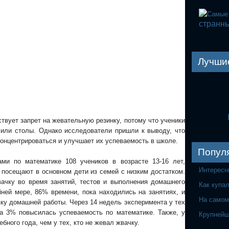
странны
Лучши
твует запрет на жевательную резинку, потому что ученики
 или столы. Однако исследователи пришли к выводу, что
онцентрироваться и улучшает их успеваемость в школе.
Попул
ми по математике 108 учеников в возрасте 13-16 лет,
Интересн
 посещают в основном дети из семей с низким достатком.
ачку во время занятий, тестов и выполнения домашнего
Как купа
йней мере, 86% времени, пока находились на занятиях, и
На самом
вку домашней работы. Через 14 недель эксперимента у тех
на 3% повысилась успеваемость по математике. Также, у
Крупнейш
бного года, чем у тех, кто не жевал жвачку.