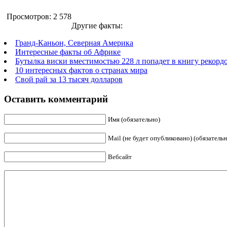
Просмотров: 2 578
Другие факты:
Гранд-Каньон, Северная Америка
Интересные факты об Африке
Бутылка виски вместимостью 228 л попадет в книгу рекорд
10 интересных фактов о странах мира
Свой рай за 13 тысяч долларов
Оставить комментарий
Имя (обязательно)
Mail (не будет опубликовано) (обязательн
Вебсайт