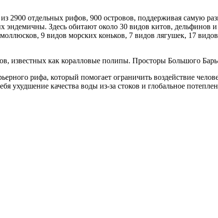
т из 2900 отдельных рифов, 900 островов, поддерживая самую ра
х эндемичны. Здесь обитают около 30 видов китов, дельфинов и
в моллюсков, 9 видов морских коньков, 7 видов лягушек, 17 видо
ов, известных как коралловые полипы. Просторы Большого Барь
ерного рифа, который помогает ограничить воздействие человек
бя ухудшение качества воды из-за стоков и глобальное потепле