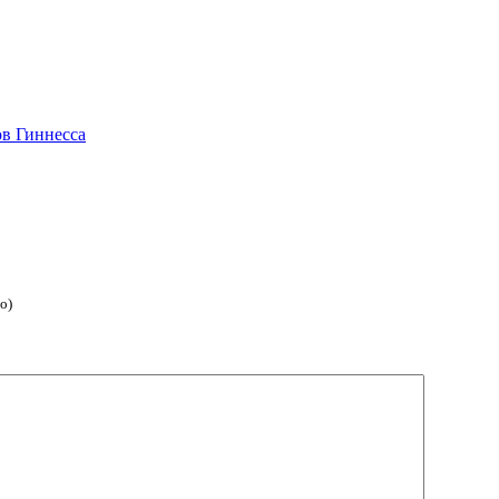
ов Гиннесса
о)