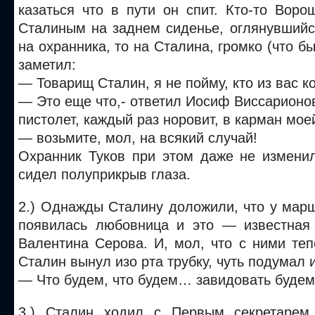
казаться что в пути он спит.
Кто-то Ворош
Сталиным на заднем сиденье, оглянувшийс
на охранника, то на Сталина, громко (что б
заметил:
— Товарищ Сталин, я не пойму, кто из вас к
— Это еще что,- ответил Иосиф Виссарионо
пистолет, каждый раз норовит, в карман мое
— возьмите, мол, на всякий случай!
Охранник Туков при этом даже не изменил
сидел полуприкрыв глаза.
2.) Однажды Сталину доложили, что у мар
появилась любовница и это — известная 
Валентина Серова. И, мол, что с ними те
Сталин вынул изо рта трубку, чуть подумал и
— Что будем, что будем… завидовать будем
3.) Сталин ходил с Первым секретарем