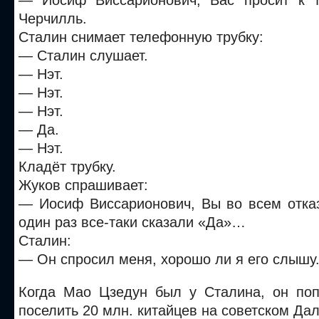
— Иосиф Виссарионович, Вас просит к т
Черчилль.
Сталин снимает телефонную трубку:
— Сталин слушает.
— Нэт.
— Нэт.
— Нэт.
— Да.
— Нэт.
Кладёт трубку.
Жуков спрашивает:
— Иосиф Виссарионович, Вы во всем отка
один раз все-таки сказали «Да»…
Сталин:
— Он спросил меня, хорошо ли я его слышу
Когда Мао Цзедун был у Сталина, он по
поселить 20 млн. китайцев на советском Да