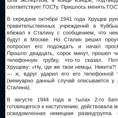
шла экспертиза, в конце концов, подтвер
соответствует ГОСТу. Пришлось менять ГОС
В середине октября 1941 года Хрущев рук
правительственных учреждений в Куйб
вбежал к Сталину с сообщением, что не
будут в Москве. Но Сталин решил проуч
попросил его подождать и начал просм
Прошло двадцать, сорок минут, прошел ч
телефонную трубку, что-то сказал. По
Хрущеву: «Ну, где же твои немцы, Никита?!
— и, вдруг ударил его его телефонной 
(мемуарно данный случай описывается у 
Сталина).
В августе 1944 года в тылах 2-го Бело
готовящегося к наступлению, действовала 
осведомленная немецкая разведгруппа. 