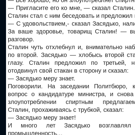
— Все хорошо, но он злоупотребляет спирт
— Пригласите его ко мне, — сказал Сталин
Сталин стал с ним беседовать и предложил 
— С удовольствием,- сказал Засядько, нал
За ваше здоровье, товарищ Сталин! — в
разговор.
Сталин чуть отхлебнул и, внимательно на
по второй. Засядько — хлобысь второй ст
глазу. Сталин предложил по третьей, н
отодвинул свой стакан в сторону и сказал:
— Засядько меру знает.
Поговорили. На заседании Политбюро, к
вопрос о кандидатуре министра, и снов
злоупотреблении спиртным предлагае
Сталин, прохаживаясь с трубкой, сказал:
— Засядько меру знает!
И много лет Засядько возглавлял
промышленность…