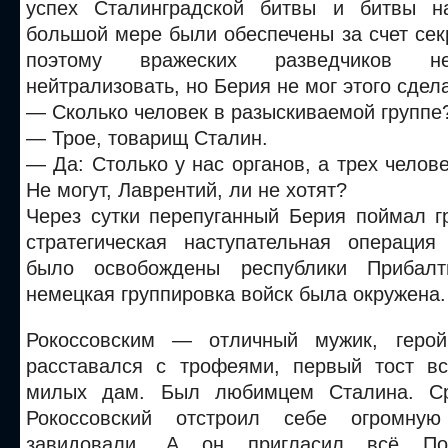
успех Сталинградской битвы и битвы н
большой мере были обеспечены за счет сек
поэтому вражеских разведчиков н
нейтрализовать, но Берия не мог этого сдел
— Сколько человек в разыскиваемой группе
— Трое, товарищ Сталин.
— Да: Столько у нас органов, а трех челове
Не могут, Лаврентий, ли не хотят?
Через сутки перепуганный Берия поймал г
стратегическая наступательная операци
было освобождены республики Прибалт
немецкая группировка войск была окружена.
Рокоссовским — отличный мужик, герой
расставался с трофеями, первый тост в
милых дам. Был любимцем Сталина. Ср
Рокоссовский отстроил себе огромну
завидовали. А он пригласил всё П