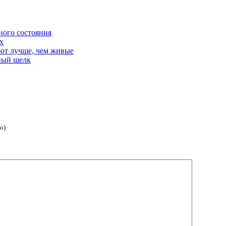
ного состояния
х
ают лучше, чем живые
ный шелк
о)