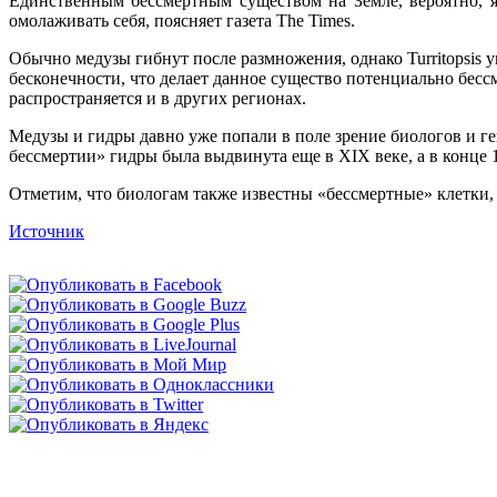
Единственным бессмертным существом на Земле, вероятно, яв
омолаживать себя, поясняет газета The Times.
Обычно медузы гибнут после размножения, однако Turritopsis у
бесконечности, что делает данное существо потенциально бессм
распространяется и в других регионах.
Медузы и гидры давно уже попали в поле зрение биологов и ге
бессмертии» гидры была выдвинута еще в XIX веке, а в конце 
Отметим, что биологам также известны «бессмертные» клетки, 
Источник