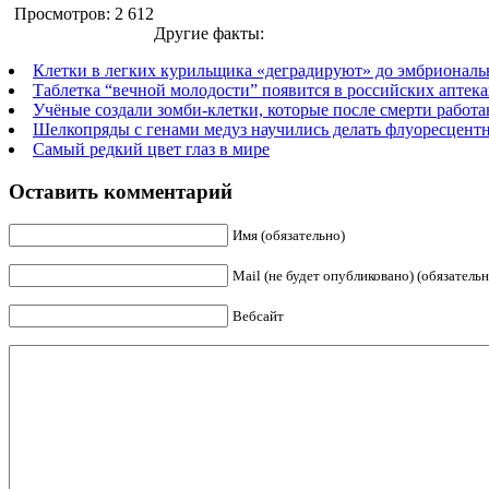
Просмотров: 2 612
Другие факты:
Клетки в легких курильщика «деградируют» до эмбриональ
Таблетка “вечной молодости” появится в российских аптека
Учёные создали зомби-клетки, которые после смерти работ
Шелкопряды с генами медуз научились делать флуоресцент
Самый редкий цвет глаз в мире
Оставить комментарий
Имя (обязательно)
Mail (не будет опубликовано) (обязательн
Вебсайт