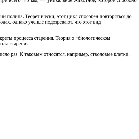
етре всего 4-5 мм, — уникальное животное, которое способно
дии полипа. Теоретически, этот цикл способен повторяться до
водах, однако ученые подозревают, что этот вид
креты процесса старения. Теория о «биологическом
з-за старения.
сло раз. К таковым относятся, например, стволовые клетки.