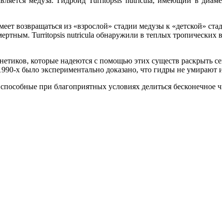
ляется медуза. Гидроид Turritopsis nutricula, имеющий в диам
меет возвращаться из «взрослой» стадии медузы к «детской» ста
ертным. Turritopsis nutricula обнаружили в теплых тропических 
нетиков, которые надеются с помощью этих существ раскрыть се
1990-х было экспериментально доказано, что гидры не умирают и
способные при благоприятных условиях делиться бесконечное чи