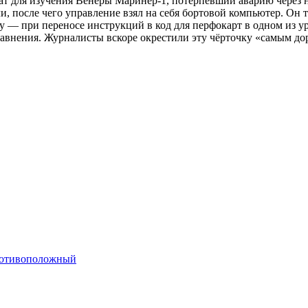
т для изучения Венеры Маринер-1, потерпевший аварию через нес
и, после чего
управление взял на себя бортовой компьютер. Он т
 — при переносе инструкций в код для перфокарт в одном из у
внения. Журналисты вскоре окрестили эту чёрточку «самым дор
противоположный