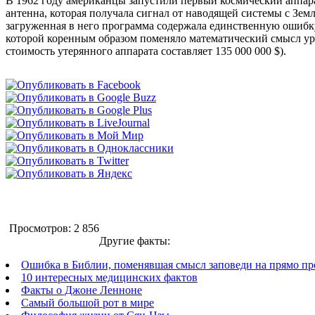
В 1962 году американцы запустили первый космический аппара
антенна, которая получала сигнал от наводящей системы с Земл
загруженная в него программа содержала единственную ошибку
которой коренным образом поменяло математический смысл ура
стоимость утерянного аппарата составляет 135 000 000 $).
Просмотров: 2 856
Другие факты:
Ошибка в Библии, поменявшая смысл заповеди на прямо 
10 интересных медицинских фактов
Факты о Джоне Ленноне
Самый большой рот в мире