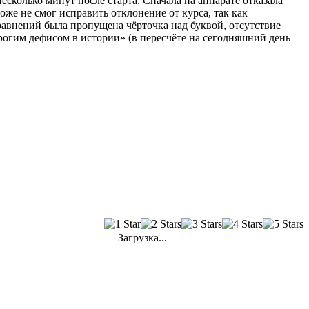
колько минут после старта. Сначала на аппарате отказала
оже не смог исправить отклонение от курса, так как
равнений была пропущена чёрточка над буквой, отсутствие
огим дефисом в истории» (в пересчёте на сегодняшний день
Загрузка...