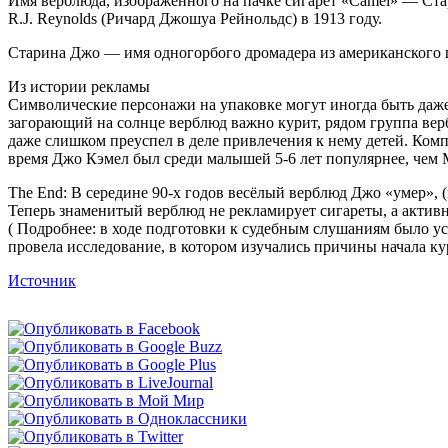
Имя верблюда, изображенного на пачке сигарет «Camel» — Ст
R.J. Reynolds (Ричард Джошуа Рейнольдс) в 1913 году.
Старина Джо — имя одногорбого дромадера из американского ци
Из истории рекламы
Символические персонажи на упаковке могут иногда быть даж
загорающий на солнце верблюд важно курит, рядом группа вер
даже слишком преуспел в деле привлечения к нему детей. Компа
время Джо Кэмел был среди малышей 5-6 лет популярнее, чем 
The End: В середине 90-х годов весёлый верблюд Джо «умер»
Теперь знаменитый верблюд не рекламирует сигареты, а активн
( Подробнее: в ходе подготовки к судебным слушаниям было уст
провела исследование, в котором изучались причины начала кур
Источник