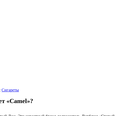
:
Сигареты
ет «Camel»?