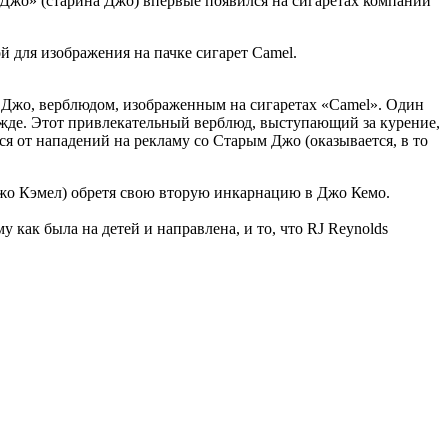
Джо» (старина Джо) впервые появился на сигаретах компании
 для изображения на пачке сигарет Camel.
 Джо, верблюдом, изображенным на сигаретах «Camel». Один
ежде. Этот привлекательный верблюд, выступающий за курение,
ся от нападений на рекламу со Старым Джо (оказывается, в то
Джо Кэмел) обретя свою вторую инкарнацию в Джо Кемо.
 как была на детей и направлена, и то, что RJ Reynolds