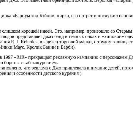
арый Джо.
Это известный бренд-долгожитель. Верблюд «Старый 
рка «Барнум энд Бэйли», цирка, его потрет и послужил основой
е слишком хорошей идеей. Это, например, произошло со Старым
блюдов представляет джаз-бэнд в темных очках и «хиповой» од
ния R. J. Reinolds, владелец торговой марки, с трудом защищает
Микки Маус, Кролик Банни и Барби).
, (в 1997 «RJR» прекращает рекламную кампанию с персонажем 
о борется с табакокурением.
ановлено, что реклама с Джо привлекала внимание детей, потому
ения и особенности детского курения ).