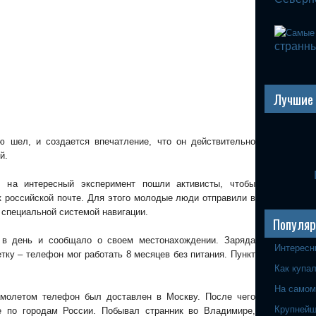
странны
Лучшие 
ю шел, и создается впечатление, что он действительно
й.
, на интересный эксперимент пошли активисты, чтобы
к российской почте. Для этого молодые люди отправили в
специальной системой навигации.
Популя
 в день и сообщало о своем местонахождении. Заряда
Интересн
тку – телефон мог работать 8 месяцев без питания. Пункт
Как купа
На самом
амолетом телефон был доставлен в Москву. После чего
Крупнейш
е по городам России. Побывал странник во Владимире,