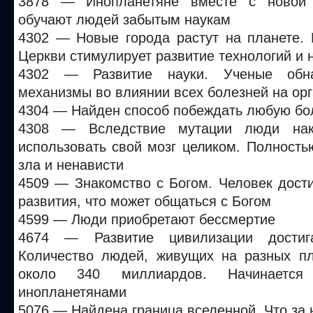
3878 — Инопланетяне вместе с новой 
обучают людей забытым наукам
4302 — Новые города растут на планете. 
Церкви стимулирует развитие технологий и 
4302 — Развитие науки. Ученые обн
механизмы во влиянии всех болезней на ор
4304 — Найден способ побеждать любую бо
4308 — Вследствие мутации люди нако
использовать свой мозг целиком. Полность
зла и ненависти
4509 — Знакомство с Богом. Человек дости
развития, что может общаться с Богом
4599 — Люди приобретают бессмертие
4674 — Развитие цивилизации достига
Количество людей, живущих на разных пл
около 340 миллиардов. Начинается
инопланетянами
5076 — Найдена граница вселенной. Что за н