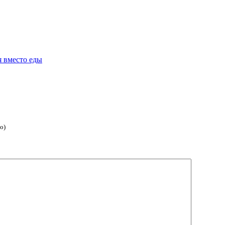
я вместо еды
о)