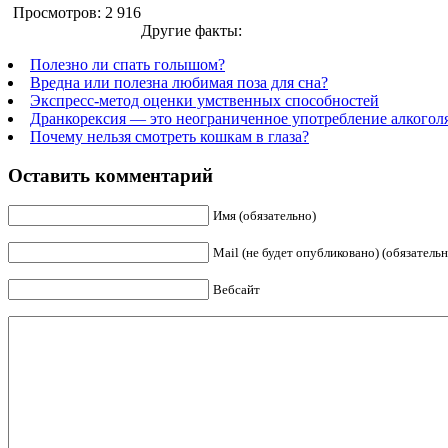
Просмотров: 2 916
Другие факты:
Полезно ли спать голышом?
Вредна или полезна любимая поза для сна?
Экспресс-метод оценки умственных способностей
Дранкорексия — это неограниченное употребление алкогол
Почему нельзя смотреть кошкам в глаза?
Оставить комментарий
Имя (обязательно)
Mail (не будет опубликовано) (обязательн
Вебсайт