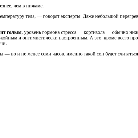
езнее, чем в пижаме.
 температуру тела, — говорят эксперты. Даже небольшой перегре
пит голым
, уровень гормона стресса — кортизола — обычно ниже
окойным и оптимистически настроенным. А это, кроме всего пр
чи.
ы — но и не менее семи часов, именно такой сон будет считатьс